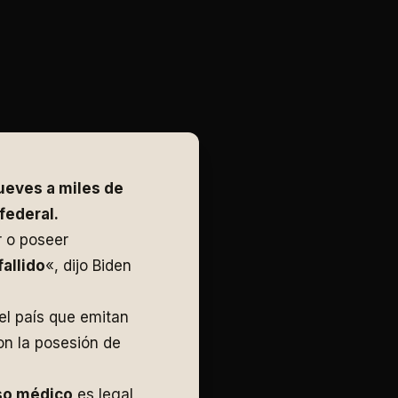
jueves a miles de
federal.
r o poseer
allido
«, dijo Biden
el país que emitan
on la posesión de
so médico
es legal