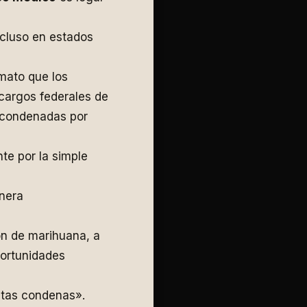
ncluso en estados
imato que los
cargos federales de
 condenadas por
te por la simple
nera
ón de marihuana, a
portunidades
stas condenas».