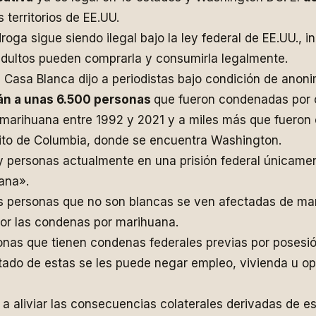
 territorios de EE.UU.
oga sigue siendo ilegal bajo la ley federal de EE.UU., i
adultos pueden comprarla y consumirla legalmente.
a Casa Blanca dijo a periodistas bajo condición de anon
án a unas 6.500 personas
que fueron condenadas por 
 marihuana entre 1992 y 2021 y a miles más que fueron
rito de Columbia, donde se encuentra Washington.
 personas actualmente en una prisión federal únicamen
ana».
as personas que no son blancas se ven afectadas de ma
or las condenas por marihuana.
onas que tienen condenas federales previas por posesi
tado de estas se les puede negar empleo, vivienda u o
a aliviar las consecuencias colaterales derivadas de e