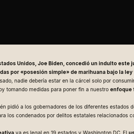
stados Unidos, Joe Biden, concedió un indulto este 
as por «posesión simple» de marihuana bajo la ley 
sado, nadie debería estar en la cárcel solo por consumi
oy tomando medidas para poner fin a nuestro
enfoque f
én pidió a los gobernadores de los diferentes estados d
para los condenados por delitos estatales relacionados c
eativa
ya es legal en 19 estados y Washington DC. El
u