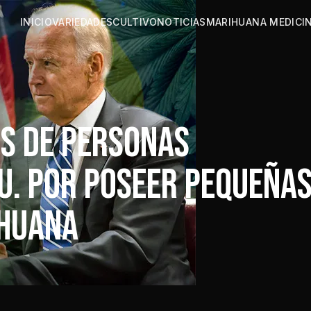
INICIO
VARIEDADES
CULTIVO
NOTICIAS
MARIHUANA MEDICI
ES DE PERSONAS
U. POR POSEER PEQUEÑA
IHUANA