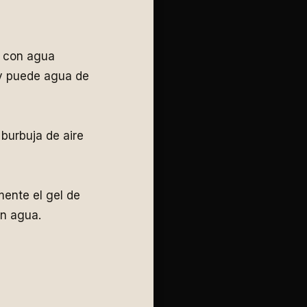
e con agua
 y puede agua de
burbuja de aire
ente el gel de
en agua.