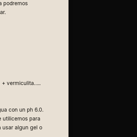
ya podremos
ar.
 + vermiculita…..
gua con un ph 6.0.
 utilicemos para
n usar algun gel o