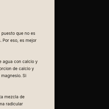
a puesto que no es
. Por eso, es mejor
e agua con calcio y
rcion de calcio y
 magnesio. Si
ta mezcla de
ma radicular