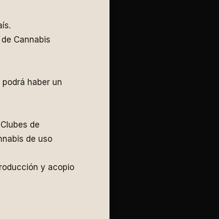
ís.
o de Cannabis
 podrá haber un
 Clubes de
nnabis de uso
producción y acopio