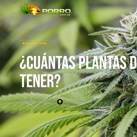
REGULACION
¿CUÁNTAS PLANTAS 
TENER?
MARZO 18, 2021
·
MAUDE