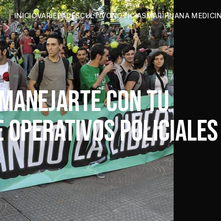
INICIO
VARIEDADES
CULTIVO
NOTICIAS
MARIHUANA MEDICI
 MANEJARTE CON TU
 OPERATIVOS POLICIALES