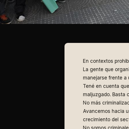
En contextos prohib
La gente que organi
manejarse frente a
Tené en cuenta que 
maljuzgado. Basta co
No más criminaliza
Avancemos hacia un
crecimiento del sect
No somos criminale