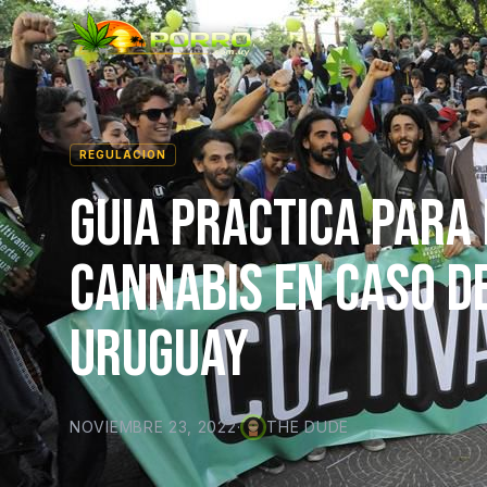
REGULACION
GUIA PRACTICA PARA
CANNABIS EN CASO DE
URUGUAY
NOVIEMBRE 23, 2022
·
THE DUDE