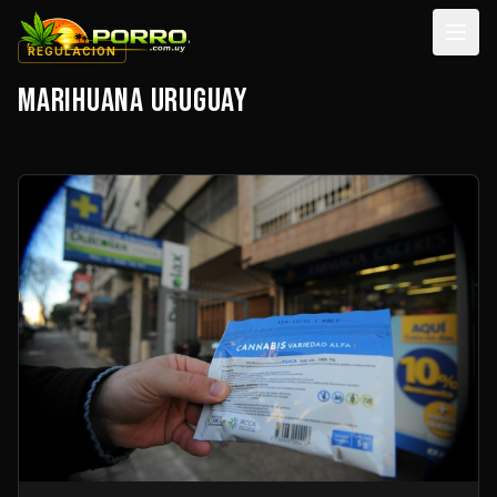
Men
REGULACION
MARIHUANA URUGUAY