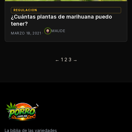
REGULACION
¿Cuántas plantas de marihuana puedo
tener?
MAUDE
MARZO 18, 2021
·
Posts
←
1
2
3
→
pagination
La biblia de las variedades