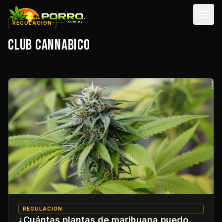
Men
REGULACION
CLUB CANNABICO
REGULACION
¿Cuántas plantas de marihuana puedo