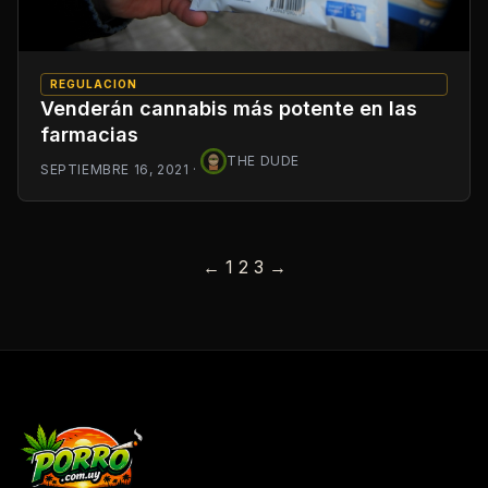
REGULACION
Venderán cannabis más potente en las
farmacias
THE DUDE
SEPTIEMBRE 16, 2021
·
Posts
←
1
2
3
→
pagination