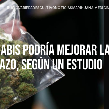
INICIO
VARIEDADES
CULTIVO
NOTICIAS
MARIHUANA MEDICI
ABIS PODRÍA MEJORAR L
AZO, SEGÚN UN ESTUDIO