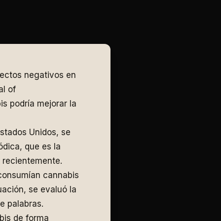
ectos negativos en
al of
 podría mejorar la
Estados Unidos, se
dica, que es la
o recientemente.
e consumían cannabis
ación, se evaluó la
e palabras.
bis de forma